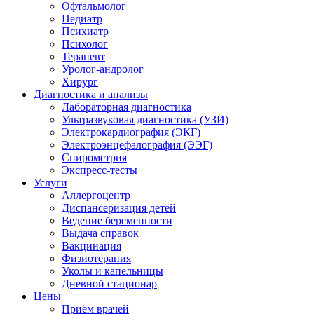
Офтальмолог
Педиатр
Психиатр
Психолог
Терапевт
Уролог-андролог
Хирург
Диагностика и анализы
Лабораторная диагностика
Ультразвуковая диагностика (УЗИ)
Электрокардиография (ЭКГ)
Электроэнцефалография (ЭЭГ)
Спирометрия
Экспресс-тесты
Услуги
Аллергоцентр
Диспансеризация детей
Ведение беременности
Выдача справок
Вакцинация
Физиотерапия
Уколы и капельницы
Дневной стационар
Цены
Приём врачей