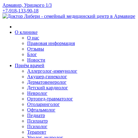
Армавир, Урицкого 1/3
+7-918-133-90-18
О клинике
О нас
Правовая информация
Отзывы
Блог
Новости
Приём врачей
Аллерголог-иммунолог
Акушер-гинеколог
Дерматовенеролог
Детский кардиолог
Невролог
Ортопед-травматолог
Отоларинголог
Офтальмолог
Педиатр
Психиатр
Психолог
Терапевт
Уролог-андролог