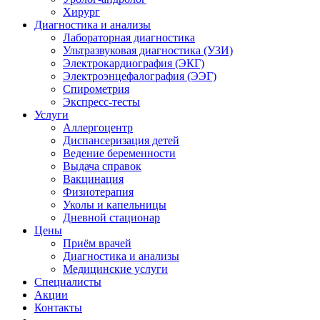
Хирург
Диагностика и анализы
Лабораторная диагностика
Ультразвуковая диагностика (УЗИ)
Электрокардиография (ЭКГ)
Электроэнцефалография (ЭЭГ)
Спирометрия
Экспресс-тесты
Услуги
Аллергоцентр
Диспансеризация детей
Ведение беременности
Выдача справок
Вакцинация
Физиотерапия
Уколы и капельницы
Дневной стационар
Цены
Приём врачей
Диагностика и анализы
Медицинские услуги
Специалисты
Акции
Контакты