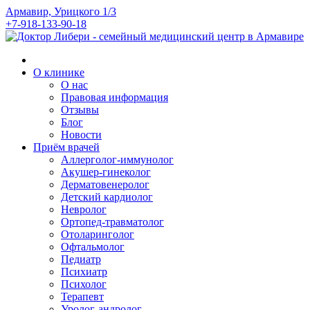
Армавир, Урицкого 1/3
+7-918-133-90-18
О клинике
О нас
Правовая информация
Отзывы
Блог
Новости
Приём врачей
Аллерголог-иммунолог
Акушер-гинеколог
Дерматовенеролог
Детский кардиолог
Невролог
Ортопед-травматолог
Отоларинголог
Офтальмолог
Педиатр
Психиатр
Психолог
Терапевт
Уролог-андролог