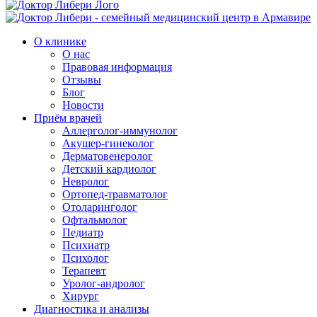
О клинике
О нас
Правовая информация
Отзывы
Блог
Новости
Приём врачей
Аллерголог-иммунолог
Акушер-гинеколог
Дерматовенеролог
Детский кардиолог
Невролог
Ортопед-травматолог
Отоларинголог
Офтальмолог
Педиатр
Психиатр
Психолог
Терапевт
Уролог-андролог
Хирург
Диагностика и анализы